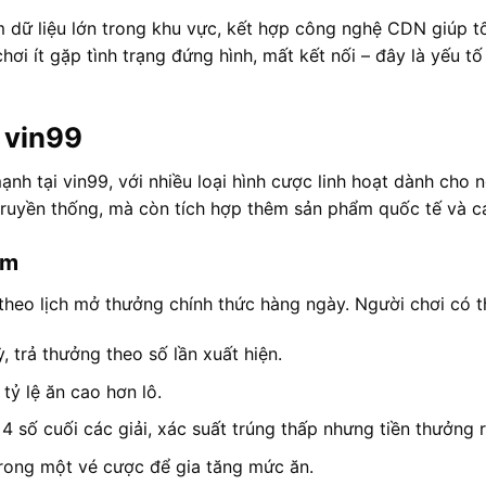
dữ liệu lớn trong khu vực, kết hợp công nghệ CDN giúp tối 
chơi ít gặp tình trạng đứng hình, mất kết nối – đây là yếu 
 vin99
h tại vin99, với nhiều loại hình cược linh hoạt dành cho 
truyền thống, mà còn tích hợp thêm sản phẩm quốc tế và cá
am
theo lịch mở thưởng chính thức hàng ngày. Người chơi có t
, trả thưởng theo số lần xuất hiện.
 tỷ lệ ăn cao hơn lô.
4 số cuối các giải, xác suất trúng thấp nhưng tiền thưởng r
trong một vé cược để gia tăng mức ăn.