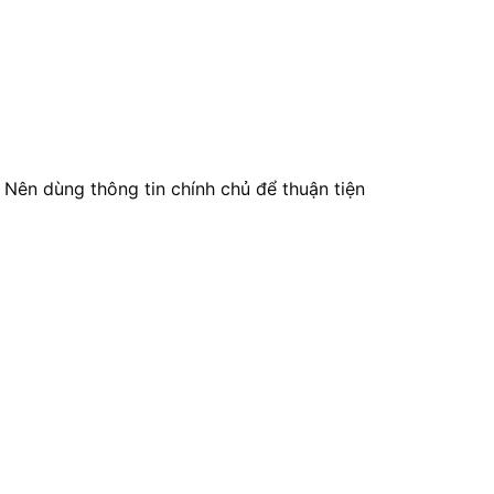
. Nên dùng thông tin chính chủ để thuận tiện