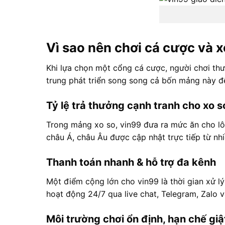
Vì sao nên chơi cá cược và x
Khi lựa chọn một cổng cá cược, người chơi thư
trung phát triển song song cả bốn mảng này để 
Tỷ lệ trả thưởng cạnh tranh cho xo 
Trong mảng xo so, vin99 đưa ra mức ăn cho lô
châu Á, châu Âu được cập nhật trực tiếp từ nhi
Thanh toán nhanh & hỗ trợ đa kênh
Một điểm cộng lớn cho vin99 là thời gian xử lý
hoạt động 24/7 qua live chat, Telegram, Zalo v
Môi trường chơi ổn định, hạn chế giậ