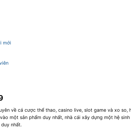
i mới
viên
9
yên về cá cược thể thao, casino live, slot game và xo so, 
ào một sản phẩm duy nhất, nhà cái xây dựng một hệ sinh thái
 duy nhất.