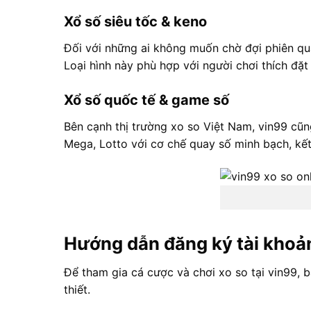
Xổ số siêu tốc & keno
Đối với những ai không muốn chờ đợi phiên qua
Loại hình này phù hợp với người chơi thích đặt
Xổ số quốc tế & game số
Bên cạnh thị trường xo so Việt Nam, vin99 cũn
Mega, Lotto với cơ chế quay số minh bạch, kế
Hướng dẫn đăng ký tài khoản
Để tham gia cá cược và chơi xo so tại vin99, b
thiết.