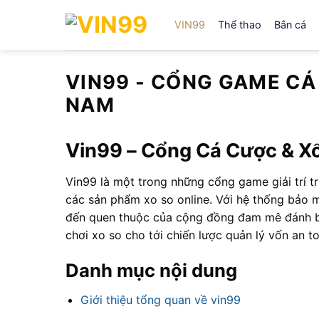
Chuyển
VIN99
Thể thao
Bắn cá
đến
nội
dung
VIN99 - CỔNG GAME CÁ 
NAM
Vin99 – Cổng Cá Cược & Xổ
Vin99 là một trong những cổng game giải trí tr
các sản phẩm xo so online. Với hệ thống bảo mậ
đến quen thuộc của cộng đồng đam mê đánh bạc
chơi xo so cho tới chiến lược quản lý vốn an t
Danh mục nội dung
Giới thiệu tổng quan về vin99