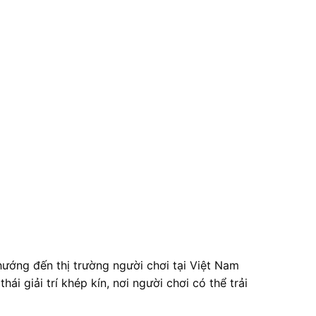
hướng đến thị trường người chơi tại Việt Nam
 giải trí khép kín, nơi người chơi có thể trải