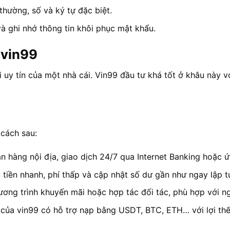
hường, số và ký tự đặc biệt.
à ghi nhớ thông tin khôi phục mật khẩu.
 vin99
 uy tín của một nhà cái. Vin99 đầu tư khá tốt ở khâu này vớ
 cách sau:
ân hàng nội địa, giao dịch 24/7 qua Internet Banking hoặc 
 tiền nhanh, phí thấp và cập nhật số dư gần như ngay lập t
ương trình khuyến mãi hoặc hợp tác đối tác, phù hợp với ng
 của vin99 có hỗ trợ nạp bằng USDT, BTC, ETH… với lợi th