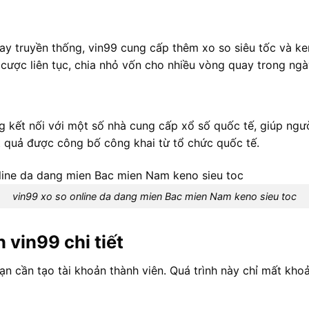
y truyền thống, vin99 cung cấp thêm xo so siêu tốc và keno
 cược liên tục, chia nhỏ vốn cho nhiều vòng quay trong ngà
g kết nối với một số nhà cung cấp xổ số quốc tế, giúp ngư
t quả được công bố công khai từ tổ chức quốc tế.
vin99 xo so online da dang mien Bac mien Nam keno sieu toc
 vin99 chi tiết
ạn cần tạo tài khoản thành viên. Quá trình này chỉ mất kho