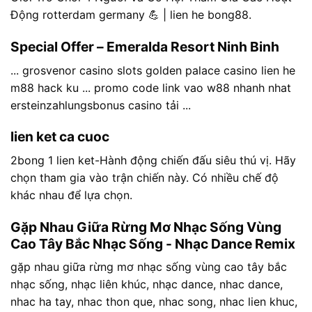
Động rotterdam germany 💪 | lien he bong88.
Special Offer – Emeralda Resort Ninh Binh
... grosvenor casino slots golden palace casino lien he
m88 hack ku ... promo code link vao w88 nhanh nhat
ersteinzahlungsbonus casino tải ...
lien ket ca cuoc
2bong 1 lien ket-Hành động chiến đấu siêu thú vị. Hãy
chọn tham gia vào trận chiến này. Có nhiều chế độ
khác nhau để lựa chọn.
Gặp Nhau Giữa Rừng Mơ Nhạc Sống Vùng
Cao Tây Bắc Nhạc Sống - Nhạc Dance Remix
gặp nhau giữa rừng mơ nhạc sống vùng cao tây bắc
nhạc sống, nhạc liên khúc, nhạc dance, nhac dance,
nhac ha tay, nhac thon que, nhac song, nhac lien khuc,