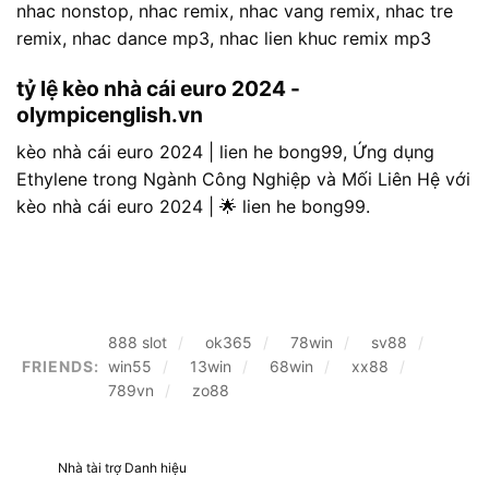
nhac nonstop, nhac remix, nhac vang remix, nhac tre
remix, nhac dance mp3, nhac lien khuc remix mp3
tỷ lệ kèo nhà cái euro 2024 -
olympicenglish.vn
kèo nhà cái euro 2024 | lien he bong99, Ứng dụng
Ethylene trong Ngành Công Nghiệp và Mối Liên Hệ với
kèo nhà cái euro 2024 | 🌟 lien he bong99.
888 slot
ok365
78win
sv88
FRIENDS:
win55
13win
68win
xx88
789vn
zo88
Nhà tài trợ Danh hiệu