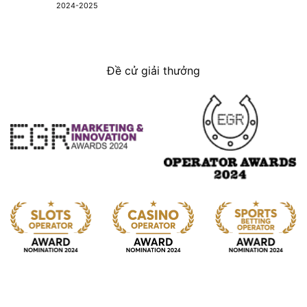
2024-2025
Đề cử giải thưởng