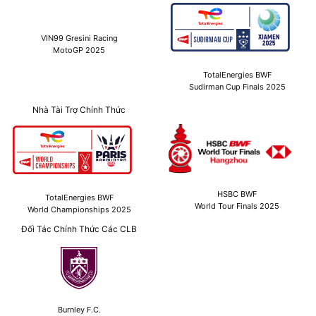
VIN99 Gresini Racing
MotoGP 2025
TotalEnergies BWF
Sudirman Cup Finals 2025
Nhà Tài Trợ Chính Thức
HSBC BWF
TotalEnergies BWF
World Tour Finals 2025
World Championships 2025
Đối Tác Chính Thức Các CLB
Burnley F.C.